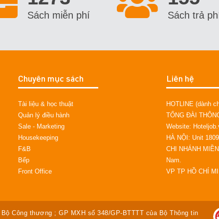
Sách miễn phí
Sách trả ph
Chuyên mục sách
Liên hệ
Tài liệu & học thuật
HOTLINE (dành cho
Quản lý điều hành
TỔNG ĐÀI THÔNG 
Sale - Marketing
Website: Hoteljob
Housekeeping
HÀ NỘI: Unit 1809
F&B
CHI NHÁNH MIỀN 
Bếp
Nam.
Front Office
VP TP HỒ CHÍ MIN
Bộ Công thương ; GP MXH số 348/GP-BTTTT của Bộ Thông tin