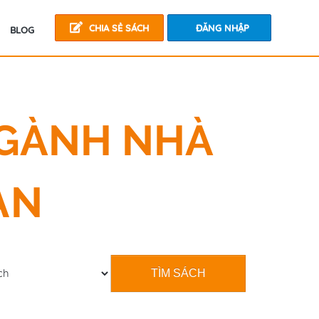
CHIA SẺ SÁCH
ĐĂNG NHẬP
BLOG
NGÀNH NHÀ
ẠN
TÌM SÁCH