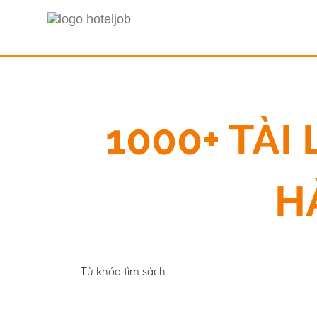
1000+ TÀ
H