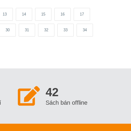
13
14
15
16
17
30
31
32
33
34
42
í
Sách bán offline