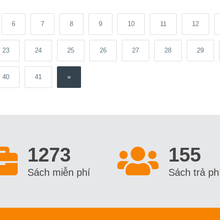
6
7
8
9
10
11
12
23
24
25
26
27
28
29
40
41
»
1273
155
Sách miễn phí
Sách trả ph