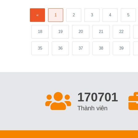
«
1
2
3
4
5
18
19
20
21
22
35
36
37
38
39
213001
Thành viên