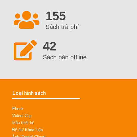
155
Sách trả phí
42
Sách bán offline
Loại hình sách
Ebook
Video/ Clip
Mẫu thiết kế
Đề án/ Khóa luận
Ảnh/ Tranh/ Clipart