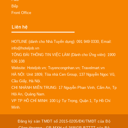
Bếp
Front Office
Liên hệ
HOTLINE (dành cho Nhà Tuyển dụng): 091 949 0330, Email:
info@hoteljob.vn
TỔNG ĐÀI THÔNG TIN VIỆC LÀM (Dành cho Ứng viên): 1900
636 108
Website: Hoteljob.vn; Tuyencongnhan.vn; Travelmart.vn
HÀ NỘI: Unit 1809, Tòa nhà Cen Group, 137 Nguyễn Ngọc Vũ,
Cầu Giấy, Hà Nội.
CHI NHÁNH MIỀN TRUNG: 17 Nguyễn Phan Vinh, Cẩm An, Tp
Hội An, Quảng Nam.
VP TP HỒ CHÍ MINH: 100 Lý Tự Trọng, Quận 1, Tp Hồ Chí
Minh.
Đăng ký sàn TMĐT số 2015-0205/ĐK/TMĐT của Bộ
Công thương ; GP MXH số 348/GP-BTTTT của Bộ