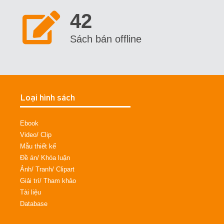
42
Sách bán offline
Loại hình sách
Ebook
Video/ Clip
Mẫu thiết kế
Đề án/ Khóa luận
Ảnh/ Tranh/ Clipart
Giải trí/ Tham khảo
Tài liệu
Database