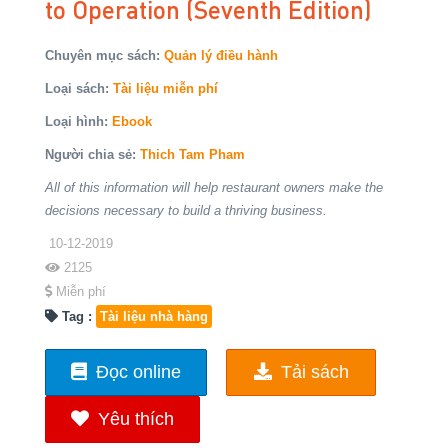
to Operation (Seventh Edition)
Chuyên mục sách:
Quản lý điều hành
Loại sách:
Tài liệu miễn phí
Loại hình:
Ebook
Người chia sẻ:
Thich Tam Pham
All of this information will help restaurant owners make the
decisions necessary to build a thriving business.
10-12-2019
2125
Miễn phí
Tag :
Tài liệu nhà hàng
Đọc online
Tải sách
Yêu thích