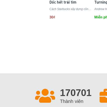
Dốc hết trái tim
Cách Starbucks xây dựng công ty bằng từng tách cà phê.
30₫
Miễn ph
197101
Thành viên