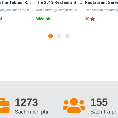
Turning the Tables: Restaurants and the Rise of the American Middle Class, 1880-1920
The 2013 Restaurant, Food & Beverage Market Research Handbook
Andrew Haley examines the transformation of American public dining at the start of the twentieth century and argues that the birth of the modern American restaurant helped establish the middle class as the arbiter of American culture.
With a thorough and in-depth analysis of the $630 billion restaurant and foodservice industry, this handbook provides consumer spending data, market forecasts, trends assessments for all segments, and more.
í
Miễn phí
30
1273
155
Sách miễn phí
Sách trả ph