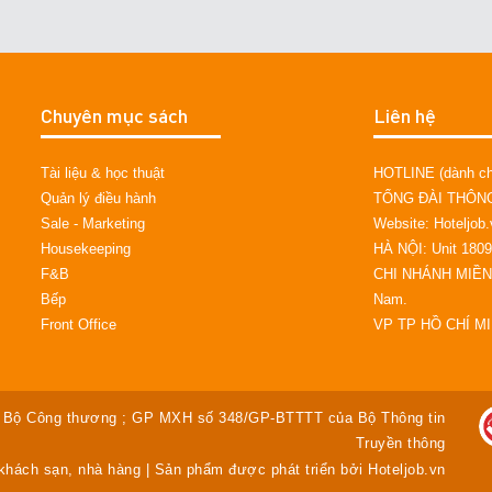
Chuyên mục sách
Liên hệ
Tài liệu & học thuật
HOTLINE (dành cho
Quản lý điều hành
TỔNG ĐÀI THÔNG 
Sale - Marketing
Website: Hoteljob
Housekeeping
HÀ NỘI: Unit 1809
F&B
CHI NHÁNH MIỀN 
Bếp
Nam.
Front Office
VP TP HỒ CHÍ MIN
Bộ Công thương ; GP MXH số 348/GP-BTTTT của Bộ Thông tin
Truyền thông
 khách sạn, nhà hàng | Sản phẩm được phát triển bởi Hoteljob.vn